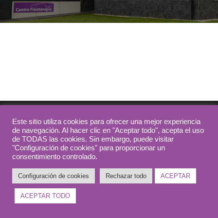
Este sitio utiliza cookies para ofrecer una mejor experiencia
de navegación. Al hacer clic en "Aceptar todo", acepta el uso
de TODAS las cookies. Sin embargo, puede visitar
© Copyright 2026
Fisioterapia Meruelo
. Todos los derechos
"Configuración de cookies" para proporcionar un
consentimiento controlado.
reservados.
Blossom Spa | Desarrollado por
Blossom Themes
.Funciona con
Configuración de cookies
Rechazar todo
ACEPTAR
WordPress
.
Política de Privacidad
ACEPTAR TODO